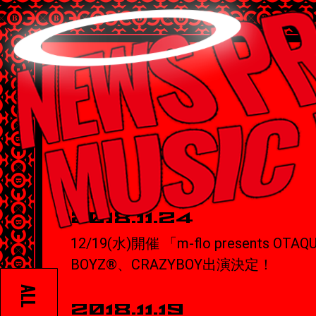
2018.11.24
12/19(水)開催 「m-flo presents OTA
BOYZ®、CRAZYBOY出演決定！
ALL
2018.11.19