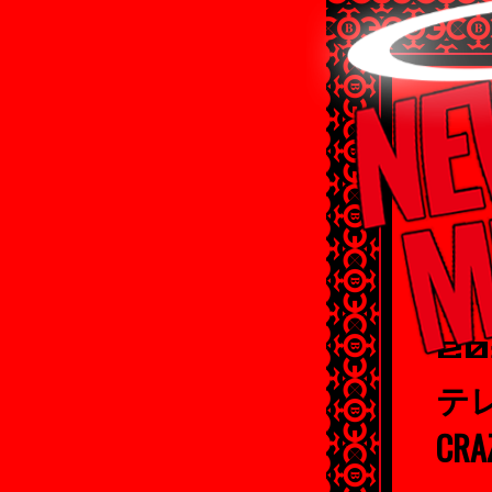
20
テレ
CR