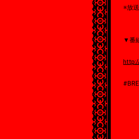
※放
▼番
http:/
#BRE