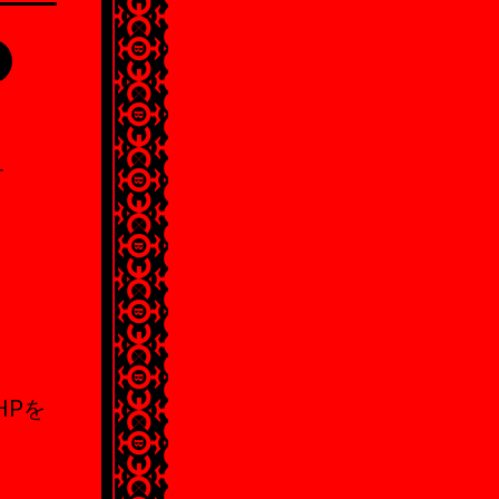
す
HPを