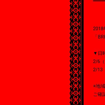
201
「BR
▼日
2/6
2/1
※地
ご確