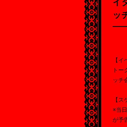
イタ
ッ
【イ
トー
ッチ会
【ス
※当
が予