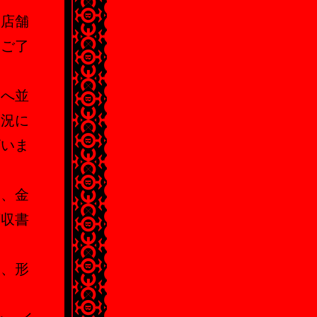
は店舗
めご了
列へ並
状況に
ざいま
ド、金
領収書
更、形