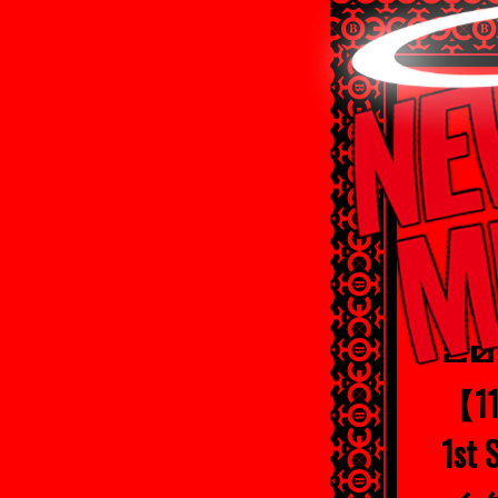
201
【1
1s