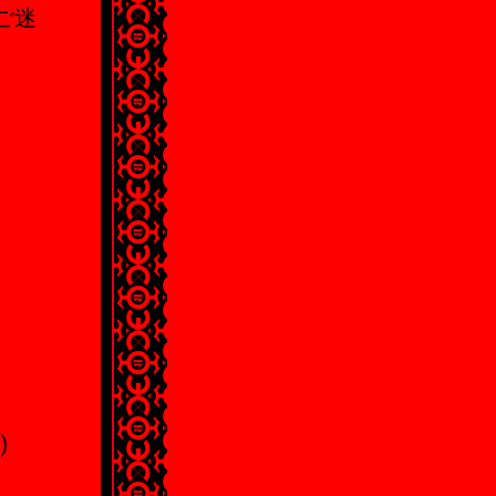
ご迷
n)