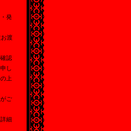
売・発
枚お渡
ご確認
お申し
承の上
合がご
。詳細