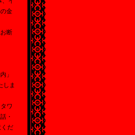
み、イ
分の金
くお断
ジ内」
たしま
「タワ
電話・
意くだ