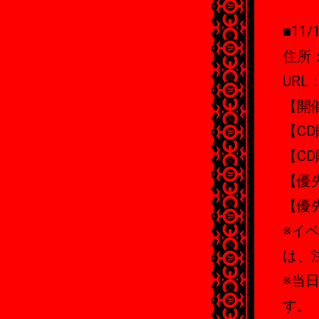
■11
住所
URL
【開催
【CD
【C
【優
【優
※イ
は、
※当
す。