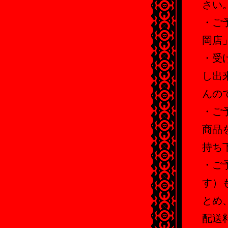
さい
・ご
岡店
・受
し出
んの
・ご
商品
持ち
・ご
す）
とめ
配送