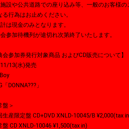
隣施設や公共道路での座り込み等、一般のお客様の
なる行為はお止めください。
会計は現金のみとなります。
典会参加待機列が途切れ次第終了いたします。
典会参加券発行対象商品 およびCD販売について】
/11/13(水)発売
yBoy
SG「DONNA???」
常盤＞
産限定盤 CD+DVD XNLD-10045/B ¥2,000(tax i
 CD XNLD-10046 ¥1,500(tax in)