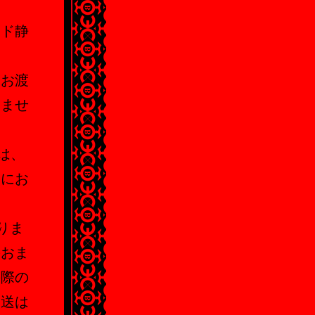
ード静
はお渡
しませ
は、
切にお
りま
のおま
の際の
発送は