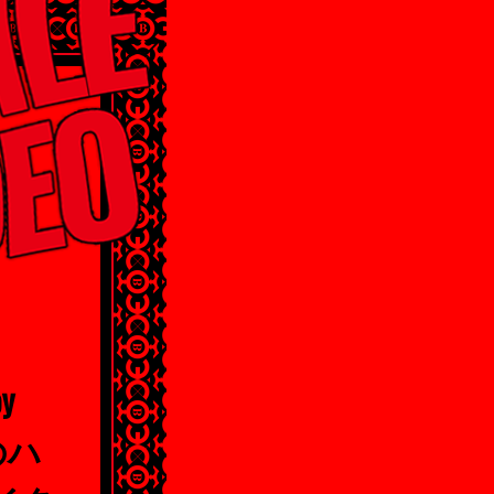
y
俺のハ