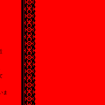
近
。
て
いま