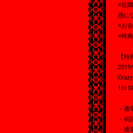
※近
惑に
※お
※特
【特
2019
Craz
1st 
＜通
・初回生
・通常盤