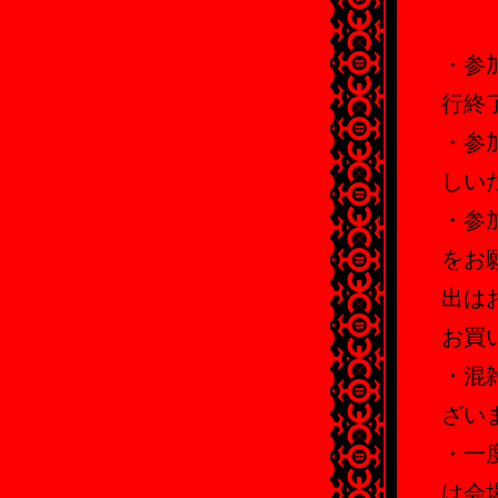
・参
行終
・参
しい
・参
をお
出は
お買
・混
ざい
・一
は会