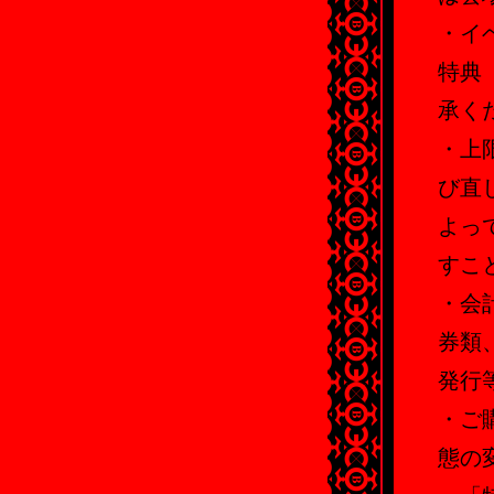
・イ
特典
承く
・上
び直
よっ
すこ
・会
券類
発行
・ご
態の