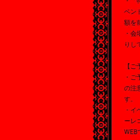
・「
ベン
額を
・会
りし
【ご
・ご
の注
す。
・イ
ーレ
WE