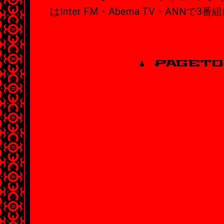
はInter FM・Abema TV・ANNで3
PAGETO