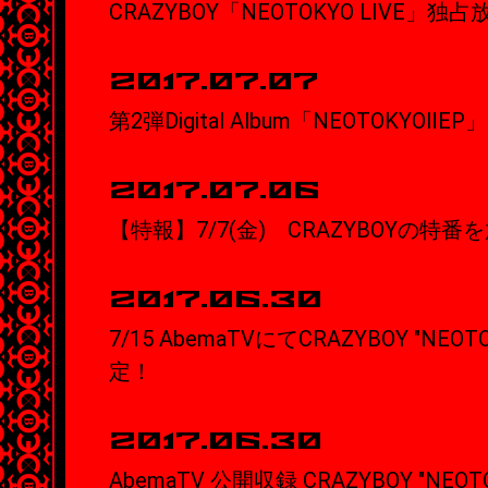
CRAZYBOY「NEOTOKYO LIVE」
2017.07.07
第2弾Digital Album「NEOTOKYO
2017.07.06
【特報】7/7(金) CRAZYBOYの特番
2017.06.30
7/15 AbemaTVにてCRAZYBOY "NEO
定！
2017.06.30
AbemaTV 公開収録 CRAZYBOY "NEO